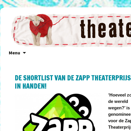
Menu
Naar
de
inhoud
springen
DE SHORTLIST VAN DE ZAPP THEATERPRIJS
BERICHTNAVIGATIE
IN HANDEN!
‘Hoeveel z
de wereld
wegen?’ is
genominee
voor de Za
Theaterprij